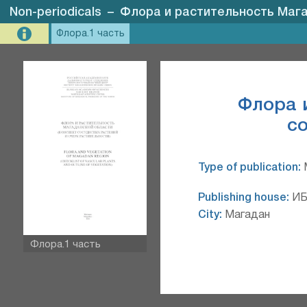
Non-periodicals
–
Флора и растительность Мага
Флора.1 часть
Флора 
со
Type of publication:
Publishing house:
ИБ
City:
Магадан
Флора.1 часть