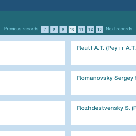
Previous records
Next records
7
8
9
10
11
12
13
Reutt A.T. (Реутт А.Т.
Romanovsky Sergey S
Rozhdestvensky S. (