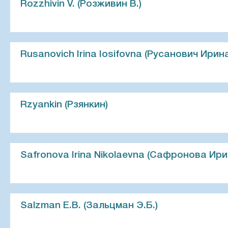
Rozzhivin V. (Розживин В.)
Rusanovich Irina Iosifovna (Русанович Ири
Rzyankin (Рзянкин)
Safronova Irina Nikolaevna (Сафронова Ир
Salzman E.B. (Зальцман Э.Б.)