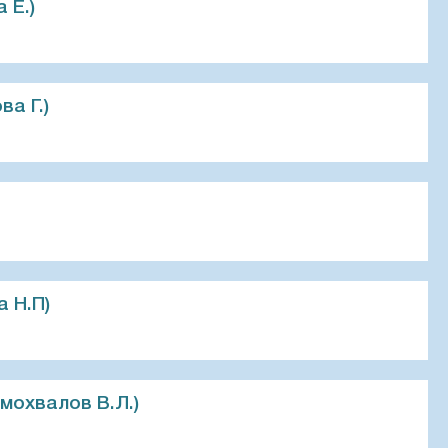
 Е.)
ва Г.)
а Н.П)
амохвалов В.Л.)