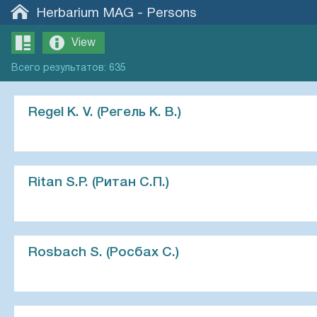
Herbarium MAG
-
Persons
View
Всего
результатов
:
635
Regel K. V. (Регель К. В.)
Ritan S.P. (Ритан С.П.)
Rosbach S. (Росбах С.)