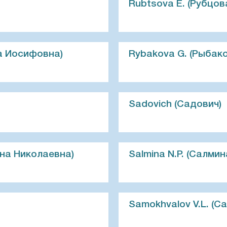
Rubtsova E. (Рубцова
на Иосифовна)
Rybakova G. (Рыбако
Sadovich (Садович)
ина Николаевна)
Salmina N.P. (Салмин
Samokhvalov V.L. (С