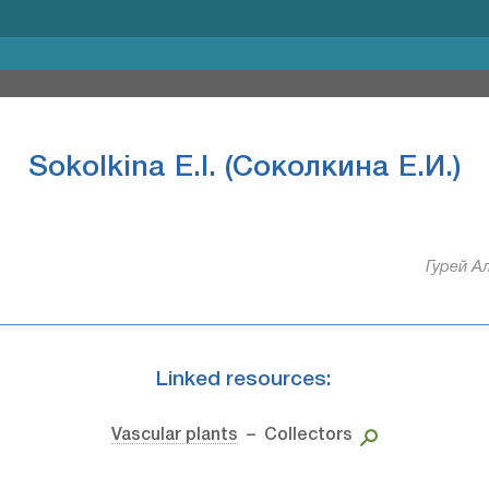
Sokolkina E.I. (Соколкина Е.И.)
Гурей Ал
Linked resources:
Vascular plants
– Collectors