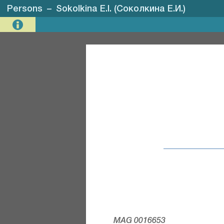
Persons
–
Sokolkina E.I. (Соколкина Е.И.)
MAG 0016653