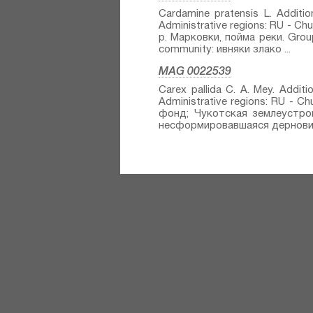
Cardamine pratensis L.⁣ Addition
Administrative regions: RU - C
р. Марковки, пойма реки. Gro
community: ивняки злако ...
MAG 0022539
Carex pallida C. A. Mey.⁣ Additio
Administrative regions: RU - C
фонд; Чукотская землеустрои
несформировавшаяся дернови .