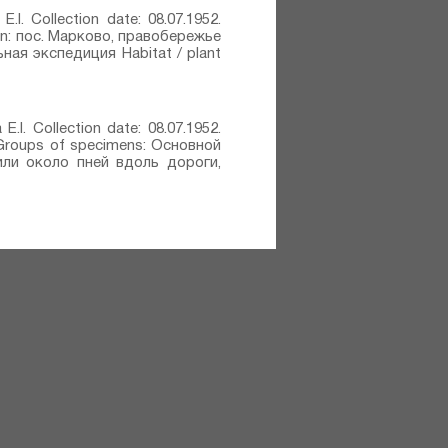
E.I. Collection date: 08.07.1952.
ion: пос. Марково, правобережье
ая экспедиция Habitat / plant
 E.I. Collection date: 08.07.1952.
. Groups of specimens: Основной
или около пней вдоль дороги,