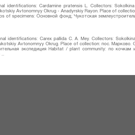
al identifications: Cardamine pratensis L.⁣ Collectors: Sokolkina 
hukotskiy Avtonomnyy Okrug - Anadyrskiy Rayon. Place of collect
ups of specimens: Основной фонд; Чукотская землеустроительн
nal identifications: Carex pallida C. A. Mey.⁣ Collectors: Sokolkina
hukotskiy Avtonomnyy Okrug. Place of collection: пос. Марково
тельная экспедиция Habitat / plant community: по кочкам 
..