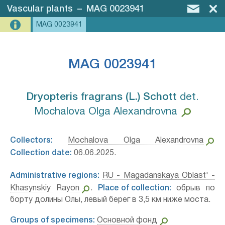
Vascular plants
–
MAG 0023941
MAG 0023941
MAG 0023941
Dryopteris fragrans (L.) Schott⁣
det.
Mochalova Olga Alexandrovna
Collectors:
Mochalova Olga Alexandrovna
Collection date:
06.06.2025.
Administrative regions:
RU - Magadanskaya Oblast' -
Khasynskiy Rayon
.
Place of collection:
обрыв по
борту долины Олы, левый берег в 3,5 км ниже моста.
Groups of specimens:
Основной фонд