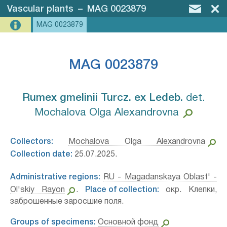
Vascular plants
–
MAG 0023879
MAG 0023879
MAG 0023879
Rumex gmelinii Turcz. ex Ledeb.⁣
det.
Mochalova Olga Alexandrovna
Collectors:
Mochalova Olga Alexandrovna
Collection date:
25.07.2025.
Administrative regions:
RU - Magadanskaya Oblast' -
Ol'skiy Rayon
.
Place of collection:
окр. Клепки,
заброшенные заросшие поля.
Groups of specimens:
Основной фонд