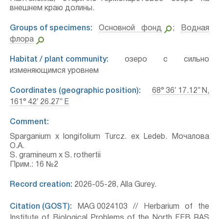
внешнем краю долины.
Groups of specimens:
Основной фонд
;
Водная
флора
Habitat / plant community:
озеро с сильно
изменяющимся уровнем
Coordinates (geographic position):
68° 36′ 17.12″ N,
161° 42′ 26.27″ E
Comment:
Sparganium x longifolium Turcz. ex Ledeb. Мочалова
О.А.
S. gramineum x S. rothertii
Прим.: 16 №2
Record creation:
2026-05-28, Alla Gurey.
Citation (GOST):
MAG 0024103 // Herbarium of the
Institute of Biological Problems of the North FEB RAS