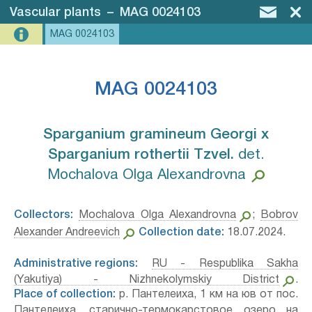
Vascular plants
–
MAG 0024103
MAG 0024103
MAG 0024103
Sparganium gramineum Georgi х
Sparganium rothertii Tzvel.⁣
det.
Mochalova Olga Alexandrovna
Collectors:
Mochalova Olga Alexandrovna
;
Bobrov
Alexander Andreevich
Collection date:
18.07.2024.
Administrative regions:
RU - Respublika Sakha
(Yakutiya) - Nizhnekolymskiy District
.
Place of collection:
р. Пантелеиха, 1 км на юв от пос.
Пантелеиха, старично-термокарстовое озеро на