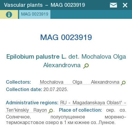
Vascular plants
–
MAG 0023919
MAG 0023919
MAG 0023919
Epilobium palustre L.⁣
det. Mochalova Olga
Alexandrovna
Collectors:
Mochalova Olga Alexandrovna
Collection date:
20.07.2025.
Administrative regions:
RU - Magadanskaya Oblast' -
Ten'kinskiy Rayon
.
Place of collection:
окр. оз.
Солнечное, полуспущенное моренно-
термокарстовое озеро в 1 км южнее оз. Лунное.