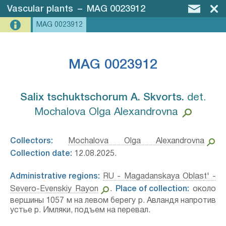
Vascular plants
–
MAG 0023912
MAG 0023912
MAG 0023912
Salix tschuktschorum A. Skvorts.⁣
det.
Mochalova Olga Alexandrovna
Collectors:
Mochalova Olga Alexandrovna
Collection date:
12.08.2025.
Administrative regions:
RU - Magadanskaya Oblast' -
Severo-Evenskiy Rayon
.
Place of collection:
около
вершины 1057 м на левом берегу р. Авландя напротив
устье р. Имляки, подъем на перевал.