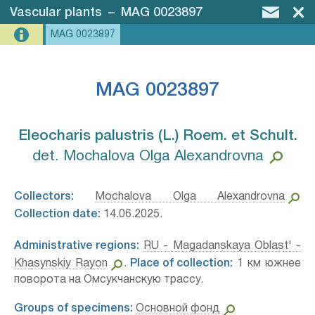
Vascular plants
–
MAG 0023897
MAG 0023897
MAG 0023897
Eleocharis palustris (L.) Roem. et Schult.⁣
det. Mochalova Olga Alexandrovna
Collectors:
Mochalova Olga Alexandrovna
Collection date:
14.06.2025.
Administrative regions:
RU - Magadanskaya Oblast' -
Khasynskiy Rayon
.
Place of collection:
1 км южнее
поворота на Омсукчанскую трассу.
Groups of specimens:
Основной фонд