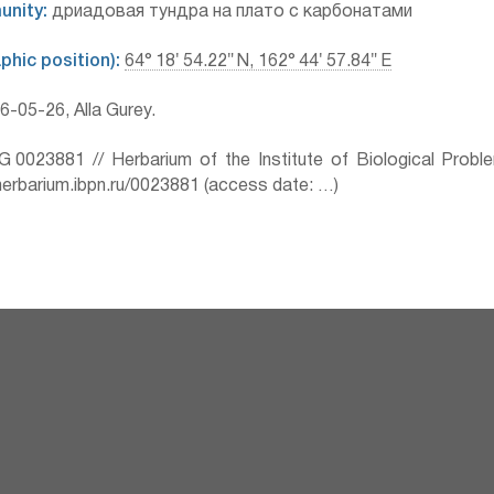
unity:
дриадовая тундра на плато с карбонатами
hic position):
64° 18′ 54.22″ N, 162° 44′ 57.84″ E
-05-26, Alla Gurey.
0023881 // Herbarium of the Institute of Biological Prob
herbarium.ibpn.ru/0023881 (access date: …)