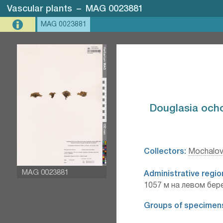
Vascular plants
–
MAG 0023881
MAG 0023881
Douglasia ochot
Collectors:
Mochalov
MAG 0023881
Administrative regio
1057 м на левом бере
Groups of specimen