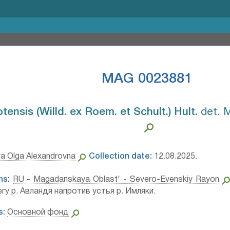
MAG 0023881
ensis (Willd. ex Roem. et Schult.) Hult.⁣
det. M
a Olga Alexandrovna
Collection date:
12.08.2025.
ns:
RU - Magadanskaya Oblast' - Severo-Evenskiy Rayon
гу р. Авландя напротив устья р. Имляки.
s:
Основной фонд