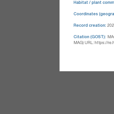
Habitat / plant comm
Coordinates (geograp
Record creation:
2026
Citation (GOST):
MAG 
MAG) URL: https://re.