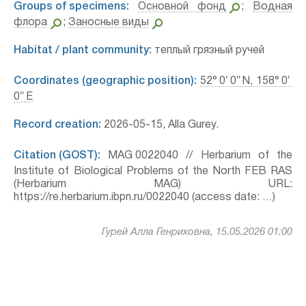
Groups of specimens:
Основной фонд
;
Водная
флора
;
Заносные виды
Habitat / plant community:
теплый грязный ручей
Coordinates (geographic position):
52° 0′ 0″ N, 158° 0′
0″ E
Record creation:
2026-05-15, Alla Gurey.
Citation (GOST):
MAG 0022040 // Herbarium of the
Institute of Biological Problems of the North FEB RAS
(Herbarium MAG) URL:
https://re.herbarium.ibpn.ru/0022040 (access date: …)
Гурей Алла Генриховна, 15.05.2026 01:00