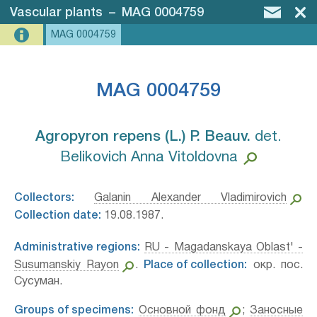
Vascular plants
–
MAG 0004759
MAG 0004759
MAG 0004759
Agropyron repens (L.) P. Beauv.⁣
det.
Belikovich Anna Vitoldovna
Collectors:
Galanin Alexander Vladimirovich
Collection date:
19.08.1987.
Administrative regions:
RU - Magadanskaya Oblast' -
Susumanskiy Rayon
.
Place of collection:
окр. пос.
Сусуман.
Groups of specimens:
Основной фонд
;
Заносные