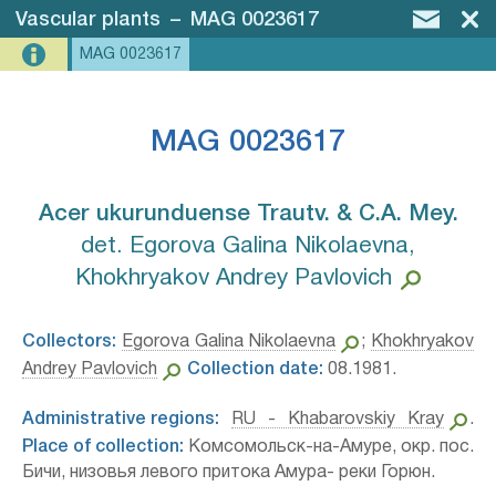
Vascular plants
–
MAG 0023617
MAG 0023617
MAG 0023617
Acer ukurunduense Trautv. & C.A. Mey.⁣
det. Egorova Galina Nikolaevna,
Khokhryakov Andrey Pavlovich
Collectors:
Egorova Galina Nikolaevna
;
Khokhryakov
Andrey Pavlovich
Collection date:
08.1981.
Administrative regions:
RU - Khabarovskiy Kray
.
Place of collection:
Комсомольск-на-Амуре, окр. пос.
Бичи, низовья левого притока Амура- реки Горюн.