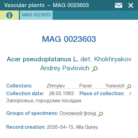
Vascular plants
–
MAG 0023603
MAG 0023603
MAG 0023603
Acer pseudoplatanus L.⁣
det. Khokhryakov
Andrey Pavlovich
Collectors:
Zhmylev Pavel Yurievich
Collection date:
28.05.1983.
Place of collection:
г.
Запорожье, городские посадки.
Groups of specimens:
Основной фонд
Record creation:
2026-04-15, Alla Gurey.