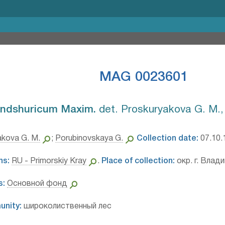
MAG 0023601
ndshuricum Maxim.⁣
det. Proskuryakova G. M.,
akova G. M.
;
Porubinovskaya G.
Collection date:
07.10.
ns:
RU - Primorskiy Kray
.
Place of collection:
окр. г. Влад
s:
Основной фонд
unity:
широколиственный лес