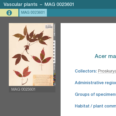
Vascular plants
–
MAG 0023601
MAG 0023601
Acer ma
Collectors:
Proskury
Administrative regio
MAG 0023601
Groups of specimen
Habitat / plant comm