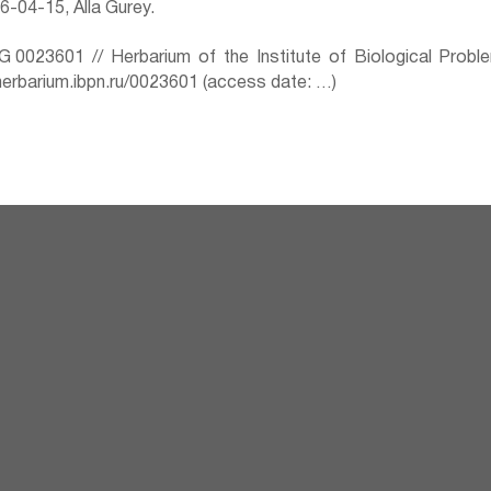
-04-15, Alla Gurey.
0023601 // Herbarium of the Institute of Biological Prob
herbarium.ibpn.ru/0023601 (access date: …)