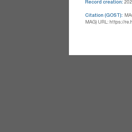
Record creation:
2026
Citation (GOST):
MAG 
MAG) URL: https://re.