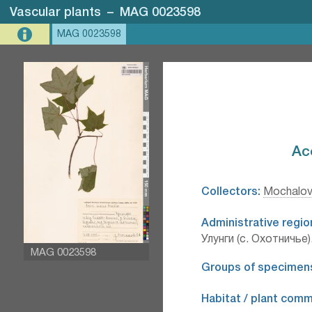
Vascular plants
–
MAG 0023598
MAG 0023598
Ac
Collectors:
Mochalov
Administrative regio
Улунги (с. Охотничье)
MAG 0023598
Groups of specimen
Habitat / plant comm