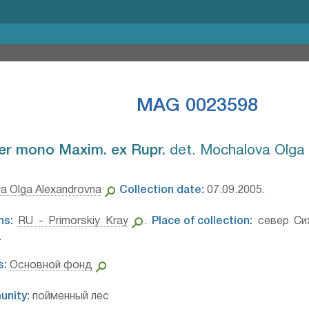
MAG 0023598
er mono Maxim. ex Rupr.⁣
det. Mochalova Olga
a Olga Alexandrovna
Collection date:
07.09.2005.
ns:
RU - Primorskiy Kray
.
Place of collection:
север Сих
.
s:
Основной фонд
unity:
пойменный лес